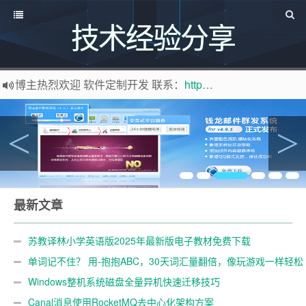
技术经验分享
博主热烈欢迎 软件定制开发 联系：
http://www.bywei.cn
欢迎访问ByWei.Cn，推荐使用最新版火狐浏览器和Chrome浏览器访问本网站，加入百味博客
已升级为最新版主题,并将持续优化改造中，支持说说碎语功能，可像添加文章一样直接添加说说，
感谢您百度求点赞啊!
百度网址
如果您觉得本站非常有看点，那么赶紧使用Ctrl+D 收藏百味博客吧
最新文章
苏教译林小学英语版2025年最新版电子教材免费下载
单词记不住？ 用-抱抱ABC，30天词汇量翻倍，像玩游戏一样轻松
学英语！
Windows整机系统磁盘全量异机快速迁移技巧
Canal消息使用RocketMQ去中心化架构方案