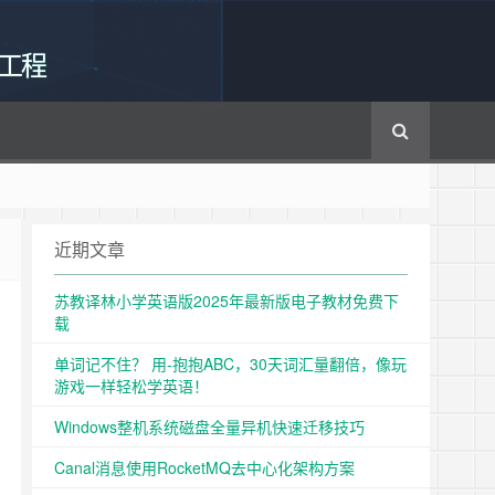
工程
近期文章
苏教译林小学英语版2025年最新版电子教材免费下
啦
载
单词记不住？ 用-抱抱ABC，30天词汇量翻倍，像玩
游戏一样轻松学英语！
Windows整机系统磁盘全量异机快速迁移技巧
Canal消息使用RocketMQ去中心化架构方案