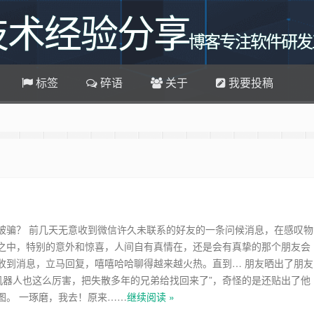
技术经验分享
博客专注软件研发
标签
碎语
关于
我要投稿
 收藏百味博客吧
ei.cn
和Chrome浏览器访问本网站，加入百味博客
软件定制QQ群
说说碎语功能，可像添加文章一样直接添加说说，
博客主题升级
被骗？ 前几天无意收到微信许久未联系的好友的一条问候消息，在感叹物
之中，特别的意外和惊喜，人间自有真情在，还是会有真挚的那个朋友会
收到消息，立马回复，嘻嘻哈哈聊得越来越火热。直到… 朋友晒出了朋友
信机器人也这么厉害，把失散多年的兄弟给找回来了”，奇怪的是还贴出了他
图。 一琢磨，我去！原来……
继续阅读 »