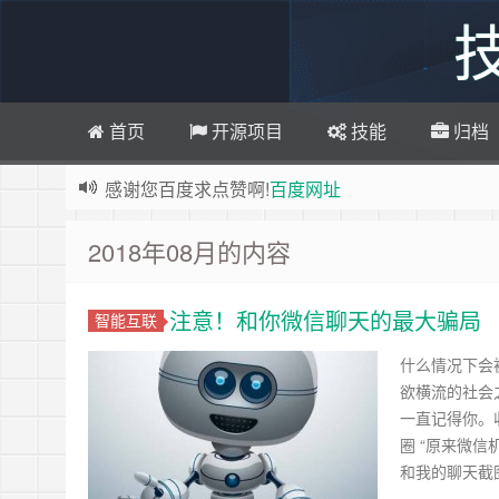
首页
开源项目
技能
归档
感谢您百度求点赞啊!
百度网址
如果您觉得本站非常有看点，那么赶紧使用Ctrl+D
2018年08月的内容
博主热烈欢迎 软件定制开发 联系：
http://www.byw
欢迎访问ByWei.Cn，推荐使用最新版火狐浏览器
注意！和你微信聊天的最大骗局
智能互联
已升级为最新版主题,并将持续优化改造中，支持
什么情况下会
欲横流的社会
一直记得你。
圈 “原来微
和我的聊天截