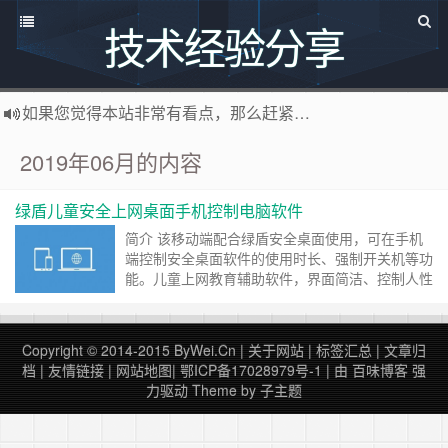
技术经验分享
如果您觉得本站非常有看点，那么赶紧使用Ctrl+D 收藏百味博客吧
博主热烈欢迎 软件定制开发 联系：
http://www.bywei.cn
2019年06月的内容
欢迎访问ByWei.Cn，推荐使用最新版火狐浏览器和Chrome浏览器访问本网站，加入百味博客
已升级为最新版主题,并将持续优化改造中，支持说说碎语功能，可像添加文章一样直接添加说说，
绿盾儿童安全上网桌面手机控制电脑软件
感谢您百度求点赞啊!
百度网址
简介 该移动端配合绿盾安全桌面使用，可在手机
端控制安全桌面软件的使用时长、强制开关机等功
能。儿童上网教育辅助软件，界面简洁、控制人性
化。真正起到电脑桌面端的智能控制，家长引导，
帮助小朋友健康成长。 传送门：绿盾安全桌面 功
能效果演示 功能简介 移动端首页强制开关机按
Copyright © 2014-2015
ByWei.Cn
|
关于网站
|
标签汇总
|
文章归
钮，防止小朋友过度使用电脑，引导规律使用 可
档
|
友情链接
|
网站地图
|
鄂ICP备17028979号-1
| 由
百味博客
强
控制调整桌面端电脑休息时长，合理分配小朋友使
力驱动
Theme by
子主题
用……
继续阅读 »