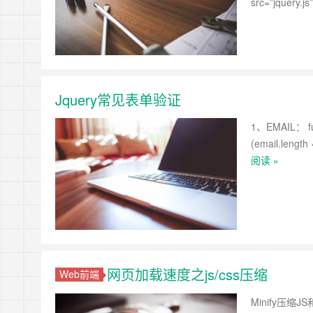
src=”jquery.j
Jquery常见表单验证
1、EMAIL： func
(email.length 
阅读 »
网页加载速度之js/css压缩
Web前端
Minify压缩