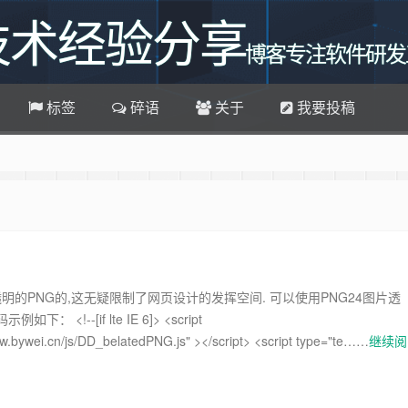
技术经验分享
博客专注软件研发
标签
碎语
关于
我要投稿
 收藏百味博客吧
ei.cn
和Chrome浏览器访问本网站，加入百味博客
软件定制QQ群
说说碎语功能，可像添加文章一样直接添加说说，
博客主题升级
透明的PNG的,这无疑限制了网页设计的发挥空间. 可以使用PNG24图片透
： <!--[if lte IE 6]> <script
ww.bywei.cn/js/DD_belatedPNG.js" ></script> <script type="te……
继续阅