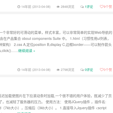
14年前 (2013-04-08)
2848浏览
1评论
9
个赞
enu是一个非常好的可滑动的菜单，样式丰富，可以非常简单的实现Web导航的
产品集合 obout components Suite 中。 1.html（习惯性用ul列表，
） 2.css A,定位position B,display C,边框border——可以制作箭头
,click()……
继续阅读 »
14年前 (2013-04-08)
2798浏览
0评论
0
个赞
d图片延迟加载使图片在下拉滚动条时加载,一个很不错的用户体验，既减少了页
，也减轻了服务器的压力。 使用方法： 使用JQuery插件 ，插件名:
zyload（7kb大小），压缩后（3kb大小）。 1.直接导入Jquery插件 <script