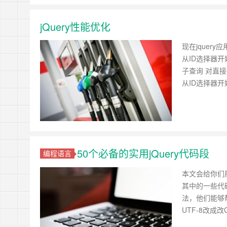
jQuery性能优化
现在jquer
从ID选择器开始
子查询 对直接的
从ID选择器开始
50个必备的实用jQuery代码段
编程语言
本文会给你们展
其中的一些代码
法，他们能够帮
UTF-8改成改GB