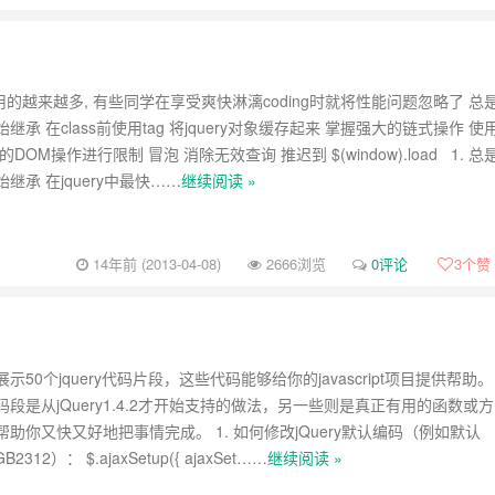
y应用的越来越多, 有些同学在享受爽快淋漓coding时就将性能问题忽略了 总
继承 在class前使用tag 将jquery对象缓存起来 掌握强大的链式操作 使
DOM操作进行限制 冒泡 消除无效查询 推迟到 $(window).load 1. 总
继承 在jquery中最快……
继续阅读 »
14年前 (2013-04-08)
2666浏览
0评论
3
个赞
示50个jquery代码片段，这些代码能够给你的javascript项目提供帮助。
段是从jQuery1.4.2才开始支持的做法，另一些则是真正有用的函数或方
助你又快又好地把事情完成。 1. 如何修改jQuery默认编码（例如默认
2312）： $.ajaxSetup({ ajaxSet……
继续阅读 »