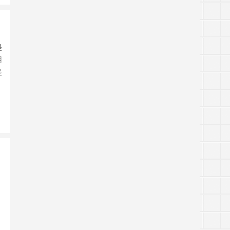
是
用
是