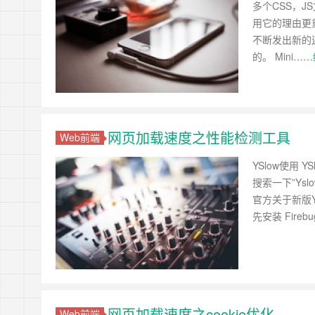
多个CSS，
用它的理由更
不断发出新的
的。 Mini……
网页加载速度之性能检测工具
Web前端
YSlow使用
搜索一下”Ys
官方关于新版Y
先安装 Firebug 
网页加载速度之cookie优化
Web前端