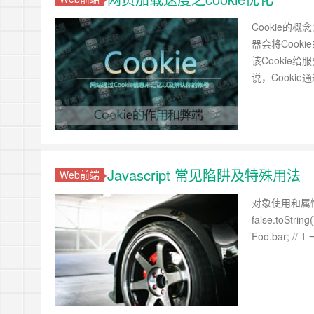
Cookie的概
器会将Cook
该Cookie给
说，Cookie
Javascript 常见陷阱及特殊用法
Web前端
对象使用和属性 J
false.toString(
Foo.bar; 