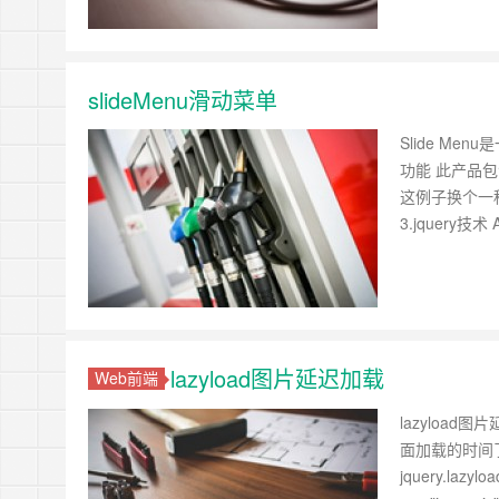
slideMenu滑动菜单
Slide M
功能 此产品包含在
这例子换个一种架构
3.jquery技术 A
lazyload图片延迟加载
Web前端
lazyloa
面加载的时间了
jquery.la