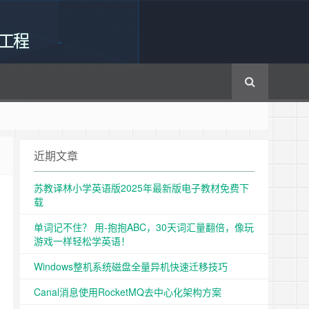
工程
近期文章
苏教译林小学英语版2025年最新版电子教材免费下
啦
载
单词记不住？ 用-抱抱ABC，30天词汇量翻倍，像玩
游戏一样轻松学英语！
Windows整机系统磁盘全量异机快速迁移技巧
Canal消息使用RocketMQ去中心化架构方案