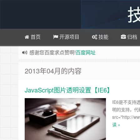
首页
开源项目
技能
归档
感谢您百度求点赞啊!
百度网址
如果您觉得本站非常有看点，那么赶紧使用Ctrl+D
2013年04月的内容
博主热烈欢迎 软件定制开发 联系：
http://www.byw
欢迎访问ByWei.Cn，推荐使用最新版火狐浏览器
JavaScript图片透明设置【IE6】
已升级为最新版主题,并将持续优化改造中，支持
IE6是不支持
明的支持，代码示例如下
src="http://w
读 »