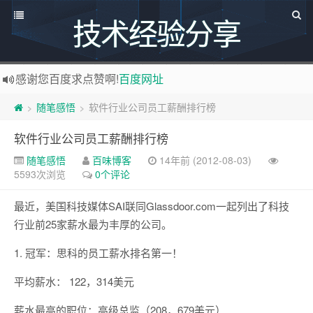
技术经验分享
感谢您百度求点赞啊!
百度网址
如果您觉得本站非常有看点，那么赶紧使用Ctrl+D 收藏百味博客吧
随笔感悟
软件行业公司员工薪酬排行榜
>
>
博主热烈欢迎 软件定制开发 联系：
http://www.bywei.cn
软件行业公司员工薪酬排行榜
欢迎访问ByWei.Cn，推荐使用最新版火狐浏览器和Chrome浏览器访问本网站，加入百味博客
随笔感悟
百味博客
14年前 (2012-08-03)
已升级为最新版主题,并将持续优化改造中，支持说说碎语功能，可像添加文章一样直接添加说说，
5593次浏览
0个评论
最近，美国科技媒体SAI联同Glassdoor.com一起列出了科技
行业前25家薪水最为丰厚的公司。
1. 冠军：思科的员工薪水排名第一！
平均薪水： 122，314美元
薪水最高的职位：高级总监（208，679美元）