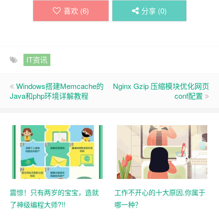
喜欢 (
6
)
分享 (
0
)
IT资讯
Windows搭建Memcache的
Nginx Gzip 压缩模块优化网页
Java和php环境详解教程
conf配置
震惊！只有两岁的宝宝，造就
工作不开心的十大原因,你属于
了神级编程大师?!!
哪一种？