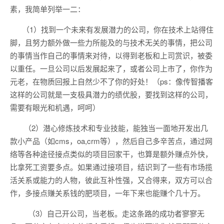
素，我简单列举一二：
（1）找到一个未来有发展潜力的公司，你在技术上站得住
脚，且努力额外做一些力所能及的与技术无关的事情，把公司
的事情当作自己的事情来对待，以得到老板和上司赏识，被委
以重任。一旦公司以后发展起来了，或者公司上市了，你作为
元老，在物质回报上自然少不了你的好处！（ps：像传智播客
这样的公司就是一支极具潜力的绩优股，要找到这样的公司，
需要有眼光和机遇，呵呵）
（2）潜心修炼技术和专业技能，能独当一面地开发出几
款小产品（如cms，oa,crm等），然后自己多辛苦点，通过网
络等各种途径接点类似的项目回家干，也算是额外赚点外快，
比拿死工资要多点。如果通过接项目，结识到了一些有市场揽
活关系或能力的人物，彼此互补性强，又合得来，双方可以合
作，多接点赚关系钱的肥项目，一年下来也能赚个几十万。
（3）自己开公司，当老板。走这条路的成功者寥寥无