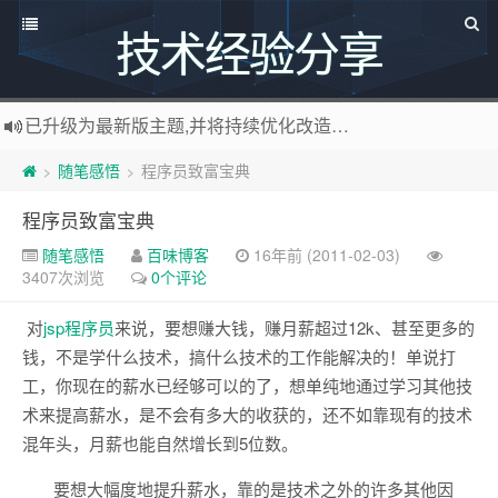
技术经验分享
已升级为最新版主题,并将持续优化改造中，支持说说碎语功能，可像添加文章一样直接添加说说，
感谢您百度求点赞啊!
百度网址
随笔感悟
程序员致富宝典
>
>
如果您觉得本站非常有看点，那么赶紧使用Ctrl+D 收藏百味博客吧
博主热烈欢迎 软件定制开发 联系：
http://www.bywei.cn
程序员致富宝典
欢迎访问ByWei.Cn，推荐使用最新版火狐浏览器和Chrome浏览器访问本网站，加入百味博客
随笔感悟
百味博客
16年前 (2011-02-03)
3407次浏览
0个评论
对
jsp程序员
来说，要想赚大钱，赚月薪超过12k、甚至更多的
钱，不是学什么技术，搞什么技术的工作能解决的！单说打
工，你现在的薪水已经够可以的了，想单纯地通过学习其他技
术来提高薪水，是不会有多大的收获的，还不如靠现有的技术
混年头，月薪也能自然增长到5位数。
要想大幅度地提升薪水，靠的是技术之外的许多其他因