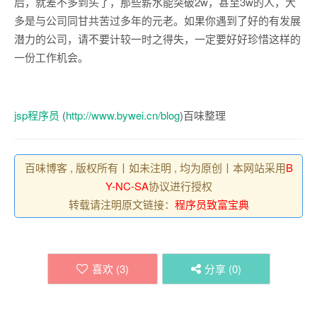
后，就差不多到头了，那些薪水能突破2w，甚至3w的人，大
多是与公司同甘共苦过多年的元老。如果你遇到了好的有发展
潜力的公司，请不要计较一时之得失，一定要好好珍惜这样的
一份工作机会。
jsp程序员
(
http://www.bywei.cn/blog
)百味整理
百味博客 , 版权所有丨如未注明 , 均为原创丨本网站采用
B
Y-NC-SA
协议进行授权
转载请注明原文链接：
程序员致富宝典
喜欢 (
3
)
分享 (
0
)