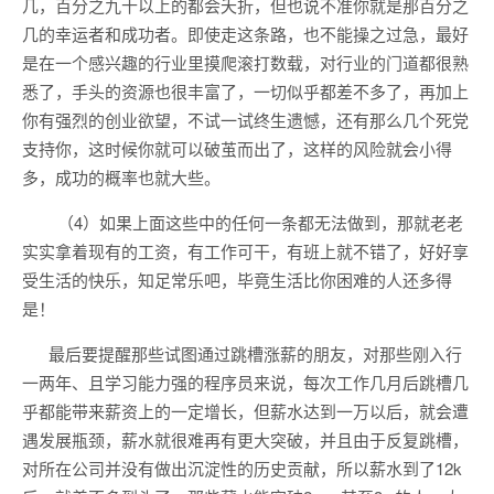
几，百分之九十以上的都会夭折，但也说不准你就是那百分之
几的幸运者和成功者。即使走这条路，也不能操之过急，最好
是在一个感兴趣的行业里摸爬滚打数载，对行业的门道都很熟
悉了，手头的资源也很丰富了，一切似乎都差不多了，再加上
你有强烈的创业欲望，不试一试终生遗憾，还有那么几个死党
支持你，这时候你就可以破茧而出了，这样的风险就会小得
多，成功的概率也就大些。
（4）如果上面这些中的任何一条都无法做到，那就老老
实实拿着现有的工资，有工作可干，有班上就不错了，好好享
受生活的快乐，知足常乐吧，毕竟生活比你困难的人还多得
是！
最后要提醒那些试图通过跳槽涨薪的朋友，对那些刚入行
一两年、且学习能力强的程序员来说，每次工作几月后跳槽几
乎都能带来薪资上的一定增长，但薪水达到一万以后，就会遭
遇发展瓶颈，薪水就很难再有更大突破，并且由于反复跳槽，
对所在公司并没有做出沉淀性的历史贡献，所以薪水到了12k