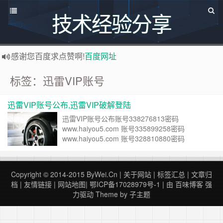
技术经验分享
感谢您百度求点赞啊!
百度网址
如果您觉得本站非常有看点，那么赶紧使用Ctrl+D 收藏百味博客吧
标签：迅雷VIP账号
博主热烈欢迎 软件定制开发 联系：
http://www.bywei.cn
欢迎访问ByWei.Cn，推荐使用最新版火狐浏览器和Chrome浏览器访问本网站，加入百味博客
迅雷VIP账号公布,迅雷VIP破解登陆
已升级为最新版主题,并将持续优化改造中，支持说说碎语功能，可像添加文章一样直接添加说说，
迅雷VIP账号公布账号338276813密码
www.haiyou5.com 账号335899258密码
www.haiyou5.com 账号328810880密码
www.haiyou5.com 账号326089168密码
www.haiyou5.com 账号324524318密码
www.haiyou5.com 账号313062878密码
Copyright © 2014-2015
ByWei.Cn
|
关于网站
|
标签汇总
|
文章归
www.haiyou5.c……
继续阅读 »
档
|
友情链接
|
网站地图
|
鄂ICP备17028979号-1
| 由
百味博客
强
力驱动
Theme by
子主题