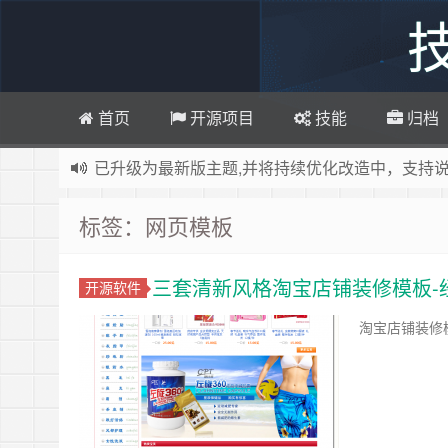
首页
开源项目
技能
归档
已升级为最新版主题,并将持续优化改造中，支持
感谢您百度求点赞啊!
百度网址
标签：网页模板
如果您觉得本站非常有看点，那么赶紧使用Ctrl+D
博主热烈欢迎 软件定制开发 联系：
http://www.byw
三套清新风格淘宝店铺装修模板-
欢迎访问ByWei.Cn，推荐使用最新版火狐浏览器
开源软件
淘宝店铺装修