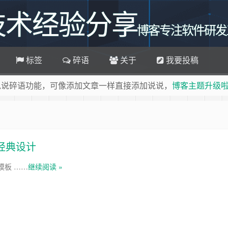
技术经验分享
博客专注软件研发
标签
碎语
关于
我要投稿
说说碎语功能，可像添加文章一样直接添加说说，
博客主题升级
 收藏百味博客吧
ei.cn
经典设计
和Chrome浏览器访问本网站，加入百味博客
软件定制QQ群
模板 ……
继续阅读 »