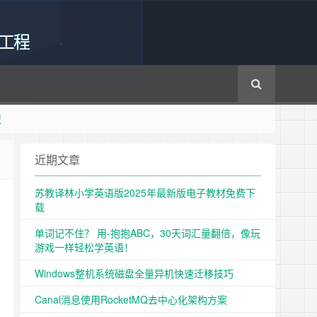
工程
啦
近期文章
苏教译林小学英语版2025年最新版电子教材免费下
载
单词记不住？ 用-抱抱ABC，30天词汇量翻倍，像玩
游戏一样轻松学英语！
Windows整机系统磁盘全量异机快速迁移技巧
Canal消息使用RocketMQ去中心化架构方案