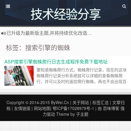
技术经验分享
已升级为最新版主题,并将持续优化改造中，支持说说碎语功能，可像添加文章一样直接添加说说，
感谢您百度求点赞啊!
百度网址
标签：搜索引擎的蜘蛛
如果您觉得本站非常有看点，那么赶紧使用Ctrl+D 收藏百味博客吧
博主热烈欢迎 软件定制开发 联系：
http://www.bywei.cn
ASP搜索引擎蜘蛛爬行日志生成程序免费下载地址
欢迎访问ByWei.Cn，推荐使用最新版火狐浏览器和Chrome浏览器访问本网站，加入百味博客
要知道蜘蛛爬行方式，蜘蛛爬行记录，现在的这块
蜘蛛爬行记录分析系统就可以详细的查看蜘蛛爬
行，并可以及时的遥控爬行蜘蛛，再也不会出现百
度蜘蛛不会爬行的问题了，怎么看蜘蛛爬行记录？
搜索引擎蜘蛛爬行统计分析程序,ASP搜索引擎蜘
蛛爬行日志生成程序免费下载地址,百度蜘蛛爬
Copyright © 2014-2015
ByWei.Cn
|
关于网站
|
标签汇总
|
文章归
行，谷歌蜘蛛爬行程序，这是一款非常实用的seo
档
|
友情链接
|
网站地图
|
鄂ICP备17028979号-1
| 由
百味博客
强
软件，它可以统计所有的世界上所有的搜索引擎的
力驱动
Theme by
子主题
爬行的……
继续阅读 »