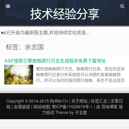
技术经验分享
已升级为最新版主题,并将持续优化改造中，支持说说碎语功能，可像添加文章一样直接添加说说，
感谢您百度求点赞啊!
百度网址
标签：余志国
如果您觉得本站非常有看点，那么赶紧使用Ctrl+D 收藏百味博客吧
博主热烈欢迎 软件定制开发 联系：
http://www.bywei.cn
ASP搜索引擎蜘蛛爬行日志生成程序免费下载地址
欢迎访问ByWei.Cn，推荐使用最新版火狐浏览器和Chrome浏览器访问本网站，加入百味博客
要知道蜘蛛爬行方式，蜘蛛爬行记录，现在的这块
蜘蛛爬行记录分析系统就可以详细的查看蜘蛛爬
行，并可以及时的遥控爬行蜘蛛，再也不会出现百
度蜘蛛不会爬行的问题了，怎么看蜘蛛爬行记录？
搜索引擎蜘蛛爬行统计分析程序,ASP搜索引擎蜘
蛛爬行日志生成程序免费下载地址,百度蜘蛛爬
Copyright © 2014-2015
ByWei.Cn
|
关于网站
|
标签汇总
|
文章归
行，谷歌蜘蛛爬行程序，这是一款非常实用的seo
档
|
友情链接
|
网站地图
|
鄂ICP备17028979号-1
| 由
百味博客
强
软件，它可以统计所有的世界上所有的搜索引擎的
力驱动
Theme by
子主题
爬行的……
继续阅读 »